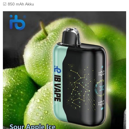
☑ 850 mAh Akku