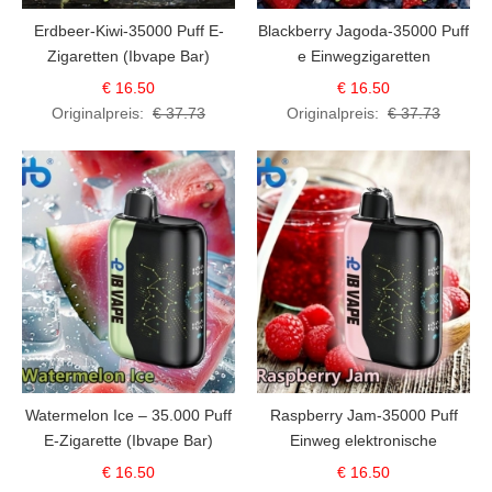
Erdbeer-Kiwi-35000 Puff E-
Blackberry Jagoda-35000 Puff
Zigaretten (Ibvape Bar)
e Einwegzigaretten
€ 16.50
€ 16.50
Originalpreis:
€ 37.73
Originalpreis:
€ 37.73
Watermelon Ice – 35.000 Puff
Raspberry Jam-35000 Puff
E-Zigarette (Ibvape Bar)
Einweg elektronische
Zigarette (Ibvape Bar)
€ 16.50
€ 16.50