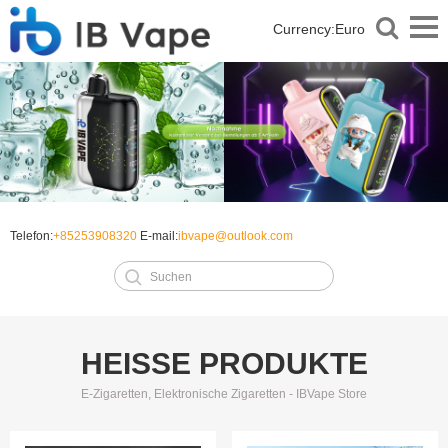
Currency:
Euro
Telefon:
+85253908320
E-mail:
ibvape@outlook.com
HEISSE PRODUKTE
E-Zigaretten, Elektronische Zigaretten - IBVape Store