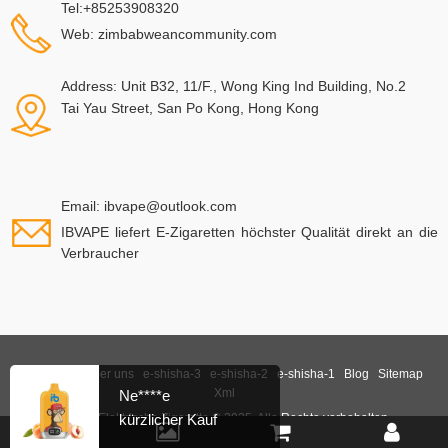
Tel:+85253908320
Web: zimbabweancommunity.com
Address: Unit B32, 11/F., Wong King Ind Building, No.2
Tai Yau Street, San Po Kong, Hong Kong
Email:
ibvape@outlook.com
IBVAPE liefert E-Zigaretten höchster Qualität direkt an die
Verbraucher
Startseite
über uns
e-shisha-3
e-shisha-2
e-shisha-1
Blog
Sitemap
Xml
Ne****e
kürzlicher Kauf
ibvape Elektrische Zigarette © 2025. Alle Rechte vorbehalten.
Link:
E-Cigarette Reviews
e-zigarette