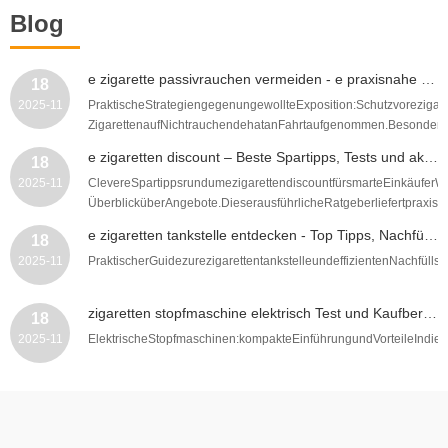
Blog
e zigarette passivrauchen vermeiden - e praxisnahe Tipps und wirkungsvolle Maßnahmen zum Schutz von Kindern und Angehörigen
18
2025-11
PraktischeStrategiengegenungewollteExposition:Schutzvorezig
ZigarettenaufNichtrauchendehatanFahrtaufgenommen.BesondersEl
e zigaretten discount – Beste Spartipps, Tests und aktuelle e zigaretten discount Angebote für clevere Käufer
18
2025-11
ClevereSpartippsrundumezigarettendiscountfürsmarteEinkäuferWe
ÜberblicküberAngebote.DieserausführlicheRatgeberliefertpraxisnahe
e zigaretten tankstelle entdecken - Top Tipps, Nachfülltricks und günstige Angebote für Dampfer
18
2025-11
PraktischerGuidezurezigarettentankstelleundeffizientenNachfü
zigaretten stopfmaschine elektrisch Test und Kaufberatung, die besten Modelle, Bedienungstipps und Wartungshinweise
18
2025-11
ElektrischeStopfmaschinen:kompakteEinführungundVorteileIndies