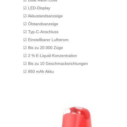
☑ Dual Mesh Coils
☑ LED-Display
☑ Akkustandsanzeige
☑ Ölstandsanzeige
☑ Typ-C-Anschluss
☑ Einstellbarer Luftstrom
☑ Bis zu 20.000 Züge
☑ 2 % E-Liquid-Konzentration
☑ Bis zu 10 Geschmacksrichtungen
☑ 850 mAh Akku