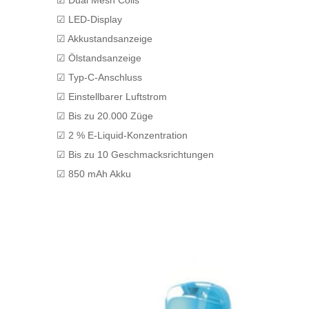
☑ Dual Mesh Coils
☑ LED-Display
☑ Akkustandsanzeige
☑ Ölstandsanzeige
☑ Typ-C-Anschluss
☑ Einstellbarer Luftstrom
☑ Bis zu 20.000 Züge
☑ 2 % E-Liquid-Konzentration
☑ Bis zu 10 Geschmacksrichtungen
☑ 850 mAh Akku