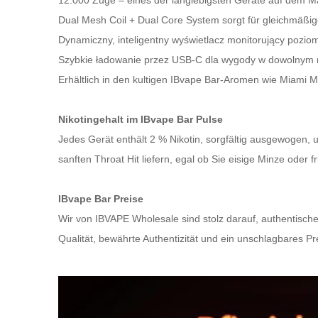
12.000 Züge – eines der langlebigsten Geräte auf dem M
Dual Mesh Coil + Dual Core System sorgt für gleichmäß
Dynamiczny, inteligentny wyświetlacz monitorujący poziom 
Szybkie ładowanie przez USB-C dla wygody w dowolnym m
Erhältlich in den kultigen IBvape Bar-Aromen wie Miami 
Nikotingehalt im IBvape Bar Pulse
Jedes Gerät enthält 2 % Nikotin, sorgfältig ausgewogen, 
sanften Throat Hit liefern, egal ob Sie eisige Minze oder
IBvape Bar Preise
Wir von IBVAPE Wholesale sind stolz darauf, authentisch
Qualität, bewährte Authentizität und ein unschlagbares Pr