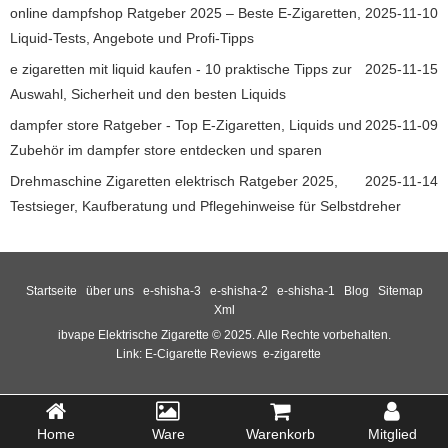
online dampfshop Ratgeber 2025 – Beste E-Zigaretten,
2025-11-10
Liquid-Tests, Angebote und Profi-Tipps
e zigaretten mit liquid kaufen - 10 praktische Tipps zur
2025-11-15
Auswahl, Sicherheit und den besten Liquids
dampfer store Ratgeber - Top E-Zigaretten, Liquids und
2025-11-09
Zubehör im dampfer store entdecken und sparen
Drehmaschine Zigaretten elektrisch Ratgeber 2025,
2025-11-14
Testsieger, Kaufberatung und Pflegehinweise für Selbstdreher
Startseite
über uns
e-shisha-3
e-shisha-2
e-shisha-1
Blog
Sitemap
Xml
ibvape Elektrische Zigarette © 2025. Alle Rechte vorbehalten.
Link:
E-Cigarette Reviews
e-zigarette
Home
Ware
Warenkorb
Mitglied