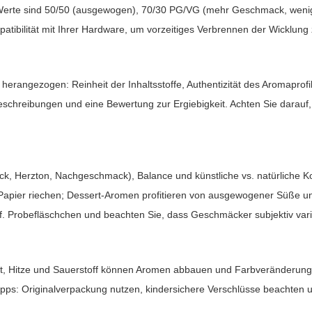
e Werte sind 50/50 (ausgewogen), 70/30 PG/VG (mehr Geschmack, weni
atibilität mit Ihrer Hardware, um vorzeitiges Verbrennen der Wicklung
herangezogen: Reinheit der Inhaltsstoffe, Authentizität des Aromaprofil
schreibungen und eine Bewertung zur Ergiebigkeit. Achten Sie darauf
hmack, Herzton, Nachgeschmack), Balance und künstliche vs. natürliche
Papier riechen; Dessert-Aromen profitieren von ausgewogener Süße u
f. Probefläschchen und beachten Sie, dass Geschmäcker subjektiv vari
ht, Hitze und Sauerstoff können Aromen abbauen und Farbveränderunge
Tipps: Originalverpackung nutzen, kindersichere Verschlüsse beachten