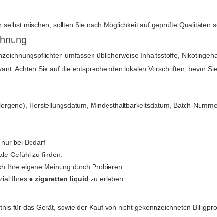
.
 selbst mischen, sollten Sie nach Möglichkeit auf geprüfte Qualitäten
chnung
nnzeichnungspflichten umfassen üblicherweise Inhaltsstoffe, Nikoting
evant. Achten Sie auf die entsprechenden lokalen Vorschriften, bevor Si
e Allergene), Herstellungsdatum, Mindesthaltbarkeitsdatum, Batch-Numm
 nur bei Bedarf.
le Gefühl zu finden.
ich Ihre eigene Meinung durch Probieren.
zial Ihres
e zigaretten liquid
zu erleben.
ltnis für das Gerät, sowie der Kauf von nicht gekennzeichneten Billi