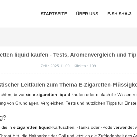
STARTSEITE
ÜBER UNS
E-SHISHA-3
etten liquid kaufen - Tests, Aromenvergleich und Tip
Zeit：2025-11-09
Klicken：
199
ktischer Leitfaden zum Thema E-Zigaretten-Flüssigke
öchten, bevor sie
e zigaretten liquid
kaufen oder einfach ihr Wissen ru
llung von Grundlagen, Vergleichen, Tests und nützlichen Tipps für Einst
ig?
 die in
e zigaretten liquid
-Kartuschen, -Tanks oder -Pods verwendet w
t Hit), die Haltbarkeit der Coil und letztlich die Zufriedenheit des 