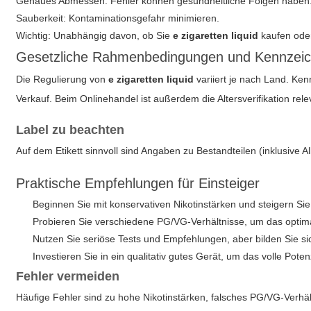
Genaues Abmessen: Fehler können gesundheitliche Folgen haben
Sauberkeit: Kontaminationsgefahr minimieren.
Wichtig: Unabhängig davon, ob Sie
e zigaretten liquid
kaufen oder
Gesetzliche Rahmenbedingungen und Kennzei
Die Regulierung von
e zigaretten liquid
variiert je nach Land. Ke
Verkauf. Beim Onlinehandel ist außerdem die Altersverifikation rel
Label zu beachten
Auf dem Etikett sinnvoll sind Angaben zu Bestandteilen (inklusiv
Praktische Empfehlungen für Einsteiger
Beginnen Sie mit konservativen Nikotinstärken und steigern Sie
Probieren Sie verschiedene PG/VG-Verhältnisse, um das optima
Nutzen Sie seriöse Tests und Empfehlungen, aber bilden Sie s
Investieren Sie in ein qualitativ gutes Gerät, um das volle Poten
Fehler vermeiden
Häufige Fehler sind zu hohe Nikotinstärken, falsches PG/VG-Verhä