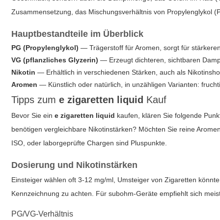
Zusammensetzung, das Mischungsverhältnis von Propylenglykol (PG)
Hauptbestandteile im Überblick
PG (Propylenglykol)
— Trägerstoff für Aromen, sorgt für stärker
VG (pflanzliches Glyzerin)
— Erzeugt dichteren, sichtbaren Damp
Nikotin
— Erhältlich in verschiedenen Stärken, auch als Nikotinshot
Aromen
— Künstlich oder natürlich, in unzähligen Varianten: fruch
Tipps zum
e zigaretten liquid
Kauf
Bevor Sie ein
e zigaretten liquid
kaufen, klären Sie folgende Pu
benötigen vergleichbare Nikotinstärken? Möchten Sie reine Aromen
ISO, oder laborgeprüfte Chargen sind Pluspunkte.
Dosierung und Nikotinstärken
Einsteiger wählen oft 3-12 mg/ml, Umsteiger von Zigaretten könnte
Kennzeichnung zu achten. Für subohm-Geräte empfiehlt sich meis
PG/VG-Verhältnis