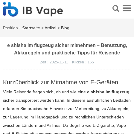
Position：
Startseite
>
Artikel
>
Blog
e shisha im flugzeug sicher mitnehmen – Benutzung,
Akkuregeln und praktische Tipps für Reisende
Zeit：2025-11-11
Klicken：
155
Kurzüberblick zur Mitnahme von E-Geräten
Viele Reisende fragen sich, ob und wie eine
e shisha im flugzeug
sicher transportiert werden kann. In diesem ausführlichen Leitfaden
erfahren Sie praxisnahe Hinweise zur Vorbereitung, zu Akkuregeln,
zur Lagerung im Handgepäck und zu rechtlichen Unterschieden
zwischen Ländern und Airlines. Da Begriffe wie E-Zigarette, Vape
und E-Shisha oft synonym verwendet werden, konzentrieren wir